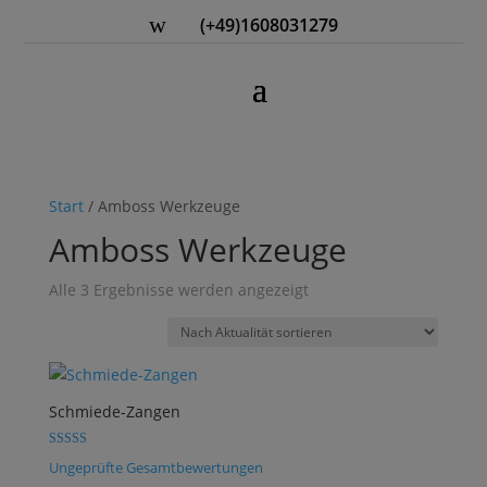
w
(+49)1608031279
Start
/ Amboss Werkzeuge
Amboss Werkzeuge
Nach
Alle 3 Ergebnisse werden angezeigt
Aktualität
sortiert
Schmiede-Zangen
Bewertet mit
Ungeprüfte Gesamtbewertungen
5.00
von 5