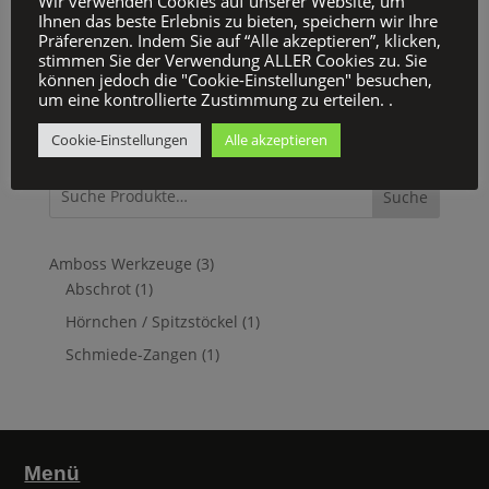
Wir verwenden Cookies auf unserer Website, um
Ihnen das beste Erlebnis zu bieten, speichern wir Ihre
Kein Mehrwertsteuerausweis, da Kleinunternehmer nach
Präferenzen. Indem Sie auf “Alle akzeptieren”, klicken,
stimmen Sie der Verwendung ALLER Cookies zu. Sie
§19 (1) UStG.
können jedoch die "Cookie-Einstellungen" besuchen,
zzgl.
Versandkosten
um eine kontrollierte Zustimmung zu erteilen. .
Cookie-Einstellungen
Alle akzeptieren
Suche
3
Amboss Werkzeuge
3
1
Produkte
Abschrot
1
Produkt
1
Hörnchen / Spitzstöckel
1
Produkt
1
Schmiede-Zangen
1
Produkt
Menü