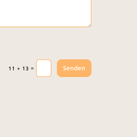
Senden
=
11 + 13