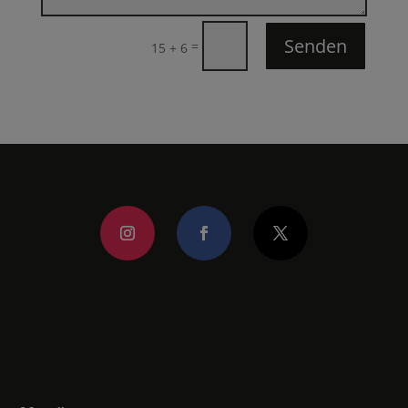
Senden
=
15 + 6