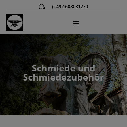
w
(+49)1608031279
Schmiede und
Schmiedezubehör